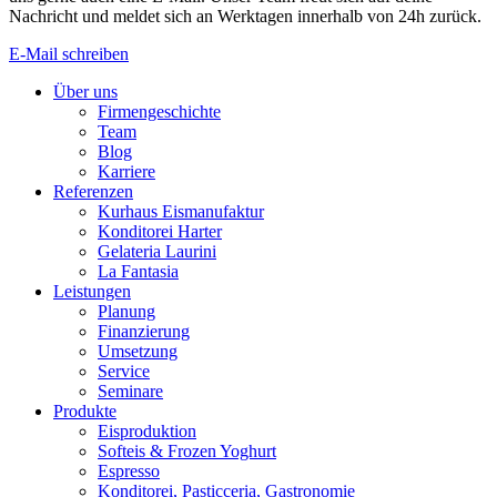
Nachricht und meldet sich an Werktagen innerhalb von 24h zurück.
E-Mail schreiben
Über uns
Firmengeschichte
Team
Blog
Karriere
Referenzen
Kurhaus Eismanufaktur
Konditorei Harter
Gelateria Laurini
La Fantasia
Leistungen
Planung
Finanzierung
Umsetzung
Service
Seminare
Produkte
Eisproduktion
Softeis & Frozen Yoghurt
Espresso
Konditorei, Pasticceria, Gastronomie