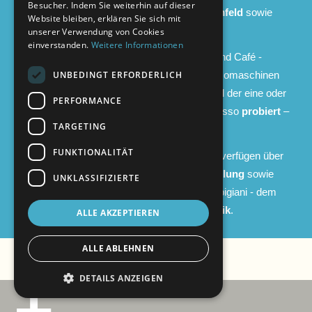
Besucher. Indem Sie weiterhin auf dieser
Entscheidungswege
und ein
familiäres Umfeld
sowie
Website bleiben, erklären Sie sich mit
abwechslungsreiche Aufgaben.
unserer Verwendung von Cookies
einverstanden.
Weitere Informationen
Wir importieren
Technik
für Eis, Espresso und Café -
UNBEDINGT ERFORDERLICH
Eismaschinen, Ladeneinrichtungen, Espressomaschinen
und vieles mehr. Natürlich wird hier auch mal der eine oder
PERFORMANCE
andere Becher Eis oder ein Tässchen Espresso
probiert
–
TARGETING
Qualitätskontrolle muss sein!
FUNKTIONALITÄT
Wir
konzipieren
komplette (Eis-)Cafés und verfügen über
eine hauseigene
Service- und Technikabteilung
sowie
UNKLASSIFIZIERTE
das deutsche Ersatzteil-Zentrallager für Carpigiani - dem
Weltmarktführer im Bereich
Speiseeistechnik
.
ALLE AKZEPTIEREN
ALLE ABLEHNEN
DETAILS ANZEIGEN