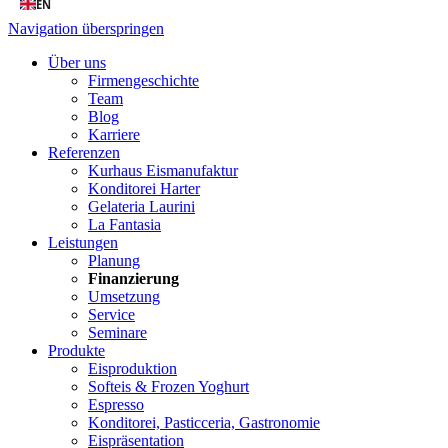
EN
Navigation überspringen
Über uns
Firmengeschichte
Team
Blog
Karriere
Referenzen
Kurhaus Eismanufaktur
Konditorei Harter
Gelateria Laurini
La Fantasia
Leistungen
Planung
Finanzierung
Umsetzung
Service
Seminare
Produkte
Eisproduktion
Softeis & Frozen Yoghurt
Espresso
Konditorei, Pasticceria, Gastronomie
Eispräsentation