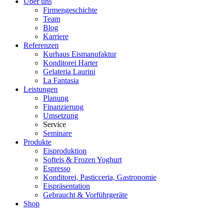
Über uns
Firmengeschichte
Team
Blog
Karriere
Referenzen
Kurhaus Eismanufaktur
Konditorei Harter
Gelateria Laurini
La Fantasia
Leistungen
Planung
Finanzierung
Umsetzung
Service
Seminare
Produkte
Eisproduktion
Softeis & Frozen Yoghurt
Espresso
Konditorei, Pasticceria, Gastronomie
Eispräsentation
Gebraucht & Vorführgeräte
Shop